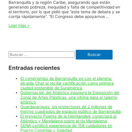
Barranquilla y la región Caribe, asegurando que están
generando pobreza, inequidad y falta de competitividad en
el territorio, por lo que pidió que “este tema de debata y se
corrija rápidamente”. “El Congreso debe apoyarnos …
“Merecemos
Leer más »
respeto
y
equidad.
El
problema
Buscar:
de
energía
en
Entradas recientes
el
Caribe
debe
El compromiso de Barranquilla es con el planeta:
ser
alcalde Char al recibir certificación como primera
compartido
ciudad sostenible de Suramérica
a
Gobernación del Atlántico inauguró la Exposición del
nivel
Zonal de Artes Plásticas, una vitrina para el talento
nacional”:
artístico
alcalde
Guardaparques, los protectores de 2 millones de
Pumarejo
metros cuadrados de espacio público de Barranquilla
sobre
El proyecto Puente de la Hermandad, conectará al
tarifas
Atlántico y Magdalena sobre el río Magdalena
en
SENA certificó experiencia de 158 cuidadores en
la
Puerto Colombia y Soledad