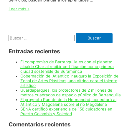
SENA
Leer más »
Atlántico
fortalece
la
formación
en
Buscar:
belleza
y
cosmetología
Entradas recientes
con
ambientes
especializados
El compromiso de Barranquilla es con el planeta:
de
alcalde Char al recibir certificación como primera
última
ciudad sostenible de Suramérica
tecnología
Gobernación del Atlántico inauguró la Exposición del
Zonal de Artes Plásticas, una vitrina para el talento
artístico
Guardaparques, los protectores de 2 millones de
metros cuadrados de espacio público de Barranquilla
El proyecto Puente de la Hermandad, conectará al
Atlántico y Magdalena sobre el río Magdalena
SENA certificó experiencia de 158 cuidadores en
Puerto Colombia y Soledad
Comentarios recientes