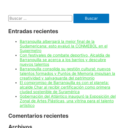
un
nuevo
retorno
Buscar:
y
un
puente
Entradas recientes
peatonal
a
la
Barranquilla albergará la mejor final de la
altura
Sudamericana: esto evaluó la CONMEBOL en el
de
Supermetro
Puerta
Con festivales de combate deportivo, Alcaldía de
Dorada
Barranquilla se acerca a los barrios y descubre
y
nuevos talentos
el
Barranquilla consolida su gestión cultural: nuevos
barrio
talentos formados y Puntos de Memoria impulsan la
7
creatividad y salvaguarda del patrimonio
de
El compromiso de Barranquilla es con el planeta:
Abril
alcalde Char al recibir certificación como primera
ciudad sostenible de Suramérica
Gobernación del Atlántico inauguró la Exposición del
Zonal de Artes Plásticas, una vitrina para el talento
artístico
Comentarios recientes
Archivos