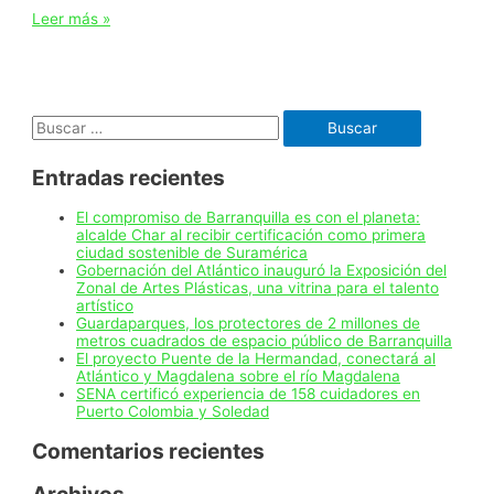
Con
Leer más »
maratón
de
oportunidades
de
empleo,
Buscar:
emprendimiento
y
formación,
Entradas recientes
Barranquilla
conmemora
el
El compromiso de Barranquilla es con el planeta:
Mes
alcalde Char al recibir certificación como primera
del
ciudad sostenible de Suramérica
Trabajo
Gobernación del Atlántico inauguró la Exposición del
Zonal de Artes Plásticas, una vitrina para el talento
artístico
Guardaparques, los protectores de 2 millones de
metros cuadrados de espacio público de Barranquilla
El proyecto Puente de la Hermandad, conectará al
Atlántico y Magdalena sobre el río Magdalena
SENA certificó experiencia de 158 cuidadores en
Puerto Colombia y Soledad
Comentarios recientes